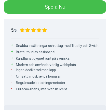
Spela Nu
Hajper
Happy
5
/5
Jalla
Snabba insättningar och uttag med Trustly och Swish
Klirr
Brett utbud av casinospel
Kungaslottet
Kundtjänst dygnet runt på svenska
Modern och användarvänlig webbplats
Ingen dedikerad mobilapp
LeoVegas
Omsättningskrav på bonusar
Begränsade betalningsmetoder
Lucky
Curacao-licens, inte svensk licens
Lucky Days
Lyllo