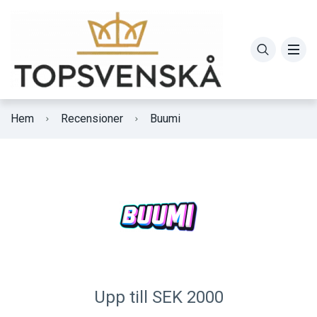
ATG
Swish: Den Mest Populära
Betalningsmetoden för Svenska Spelare på
Online Casinon
Betinia
Hem
Recensioner
Buumi
Betsafe
Buumi
ComeOn
Epic
Expekt
Upp till SEK 2000
GOGO