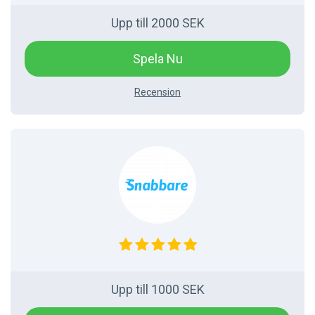
Upp till 2000 SEK
Spela Nu
Recension
Upp till 1000 SEK