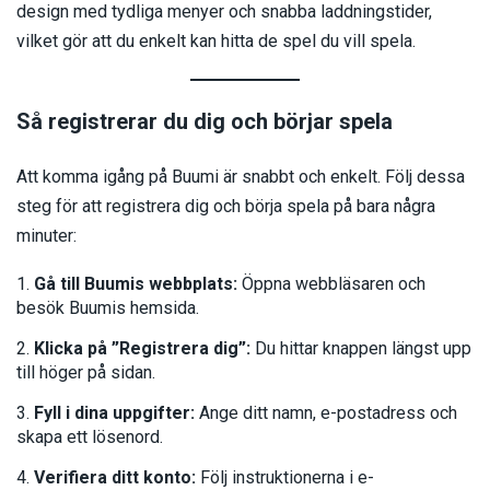
design med tydliga menyer och snabba laddningstider,
vilket gör att du enkelt kan hitta de spel du vill spela.
Så registrerar du dig och börjar spela
Att komma igång på Buumi är snabbt och enkelt. Följ dessa
steg för att registrera dig och börja spela på bara några
minuter:
Gå till Buumis webbplats:
Öppna webbläsaren och
besök Buumis hemsida.
Klicka på ”Registrera dig”:
Du hittar knappen längst upp
till höger på sidan.
Fyll i dina uppgifter:
Ange ditt namn, e-postadress och
skapa ett lösenord.
Verifiera ditt konto:
Följ instruktionerna i e-