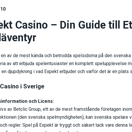
/10
kt Casino – Din Guide till 
läventyr
 en av de mest kända och betrodda spelsidorna på den svenska 
oria av att erbjuda spelentusiaster en komplett spelupplevelse m
i en djupdykning i vad Expekt erbjuder och varför det är en plats
Casino i Sverige
information och Licens:
ivs av Betclic Group, ett av de mest framstående företagen inom
ktionen (den svenska spelmyndigheten), kan svenska spelare var
r och regler. Spel på Expekt är tryggt och säkert tack vare denna l