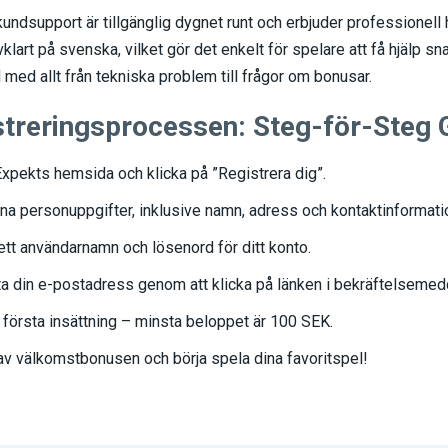
undsupport är tillgänglig dygnet runt och erbjuder professionell h
lvklart på svenska, vilket gör det enkelt för spelare att få hjälp 
ll med allt från tekniska problem till frågor om bonusar.
streringsprocessen: Steg-för-Steg 
 Expekts hemsida och klicka på ”Registrera dig”.
dina personuppgifter, inklusive namn, adress och kontaktinformati
tt användarnamn och lösenord för ditt konto.
ta din e-postadress genom att klicka på länken i bekräftelsemed
 första insättning – minsta beloppet är 100 SEK.
av välkomstbonusen och börja spela dina favoritspel!