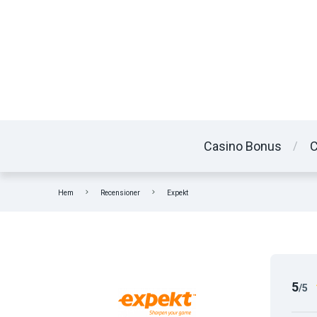
ATG
Swish: Den Mest Populära Betalningsmetoden för
Svenska Spelare på Online Casinon
Betinia
Betsafe
Casino Bonus
C
Buumi
Hem
Recensioner
Expekt
ComeOn
Epic
Expekt
5
/5
GOGO