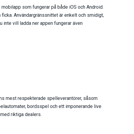
ad mobilapp som fungerar på både iOS och Android.
din ficka. Användargränssnittet är enkelt och smidigt,
 inte vill ladda ner appen fungerar även
ldens mest respekterade spelleverantörer, såsom
pelautomater, bordsspel och ett imponerande live
 med riktiga dealers.