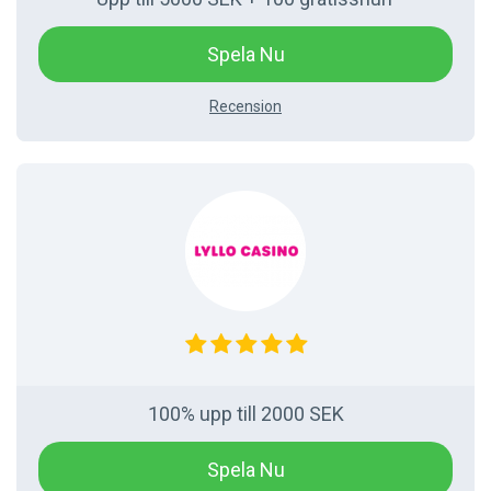
Spela Nu
Recension
100% upp till 2000 SEK
Spela Nu