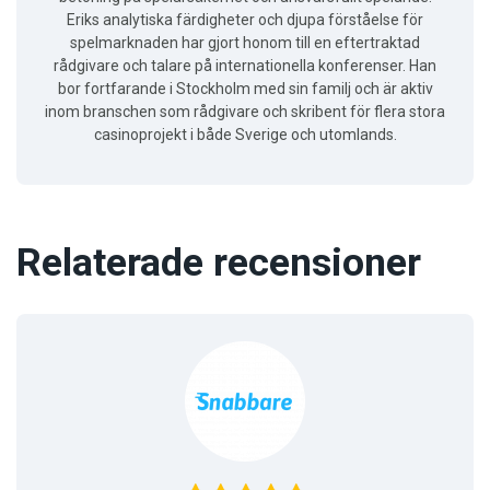
Eriks analytiska färdigheter och djupa förståelse för
spelmarknaden har gjort honom till en eftertraktad
rådgivare och talare på internationella konferenser. Han
bor fortfarande i Stockholm med sin familj och är aktiv
inom branschen som rådgivare och skribent för flera stora
casinoprojekt i både Sverige och utomlands.
Relaterade recensioner