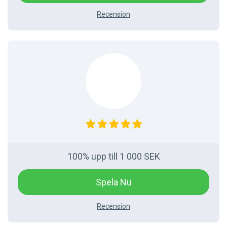
Recension
100% upp till 1 000 SEK
Spela Nu
Recension