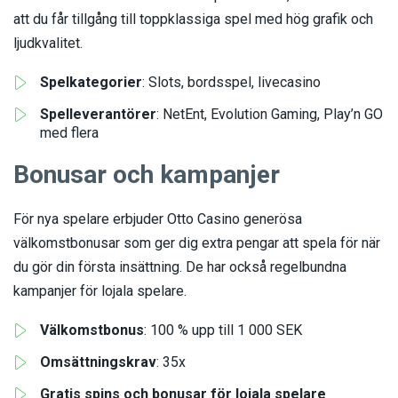
att du får tillgång till toppklassiga spel med hög grafik och
ljudkvalitet.
Spelkategorier
: Slots, bordsspel, livecasino
Spelleverantörer
: NetEnt, Evolution Gaming, Play’n GO
med flera
Bonusar och kampanjer
För nya spelare erbjuder Otto Casino generösa
välkomstbonusar som ger dig extra pengar att spela för när
du gör din första insättning. De har också regelbundna
kampanjer för lojala spelare.
Välkomstbonus
: 100 % upp till 1 000 SEK
Omsättningskrav
: 35x
Gratis spins och bonusar för lojala spelare