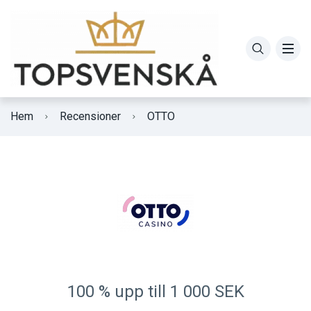
ATG
Swish: Den Mest Populära
Betalningsmetoden för Svenska Spelare på
Online Casinon
Betinia
Hem
Recensioner
OTTO
Betsafe
Buumi
ComeOn
Epic
Expekt
100 % upp till 1 000 SEK
GOGO