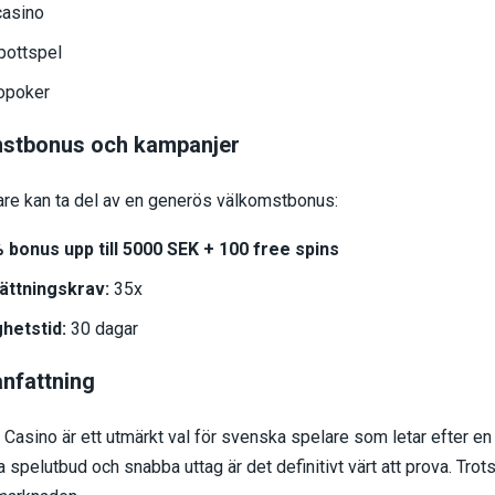
casino
pottspel
opoker
stbonus och kampanjer
re kan ta del av en generös välkomstbonus:
 bonus upp till 5000 SEK + 100 free spins
ttningskrav:
35x
ghetstid:
30 dagar
fattning
asino är ett utmärkt val för svenska spelare som letar efter en
ra spelutbud och snabba uttag är det definitivt värt att prova. Tr