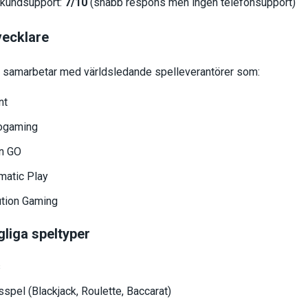
 kundsupport:
7/10
(snabb respons men ingen telefonsupport)
vecklare
samarbetar med världsledande spelleverantörer som:
nt
ogaming
’n GO
matic Play
ution Gaming
gliga speltyper
s
spel (Blackjack, Roulette, Baccarat)