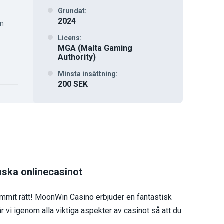
Grundat:
2024
an
Licens:
MGA (Malta Gaming
Authority)
Minsta insättning:
200 SEK
Välkomstbonus:
100% upp till 5000 SEK + 300
free spins
Betalningsmetoder:
Visa, Mastercard, Skrill,
Neteller, Trustly,
Kryptovalutor
ska onlinecasinot
Uttagshastighet:
1-3 dagar
ommit rätt! MoonWin Casino erbjuder en fantastisk
Mobilanpassning:
vi igenom alla viktiga aspekter av casinot så att du
Ja, för iOS & Android