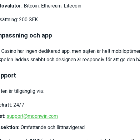
tovalutor:
Bitcoin, Ethereum, Litecoin
sättning: 200 SEK
npassning och app
asino har ingen dedikerad app, men sajten är helt mobiloptime
Spelen laddas snabbt och designen är responsiv för att ge den 
pport
en är tillgänglig via:
chatt:
24/7
st:
support@moonwin.com
sektion:
Omfattande och lättnavigerad