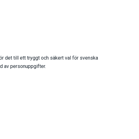
 det till ett tryggt och säkert val för svenska
dd av personuppgifter.