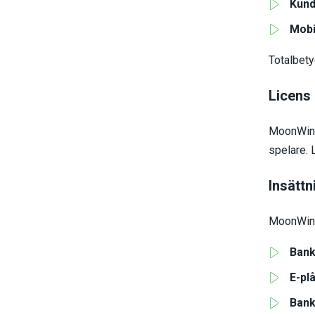
Kund
Pop
Mobi
Reko
Totalbet
Quick
Licens
Speedy
MoonWin C
Storspelare
spelare. 
Snabbare
Insätt
Unibet
MoonWin e
Bank
Yoyo
E-pl
Videoslots
Bank