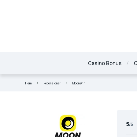
ATG
Swish: Den Mest Populära Betalningsmetoden för
Svenska Spelare på Online Casinon
Betinia
Betsafe
Casino Bonus
C
Buumi
Hem
Recensioner
MoonWin
ComeOn
Epic
Expekt
5
/5
GOGO