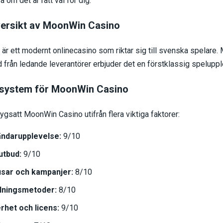
 om det är rätt val för dig.
versikt av MoonWin Casino
r ett modernt onlinecasino som riktar sig till svenska spelare. 
 från ledande leverantörer erbjuder det en förstklassig speluppl
system för MoonWin Casino
tygsatt MoonWin Casino utifrån flera viktiga faktorer:
ndarupplevelse:
9/10
utbud:
9/10
sar och kampanjer:
8/10
lningsmetoder:
8/10
rhet och licens:
9/10