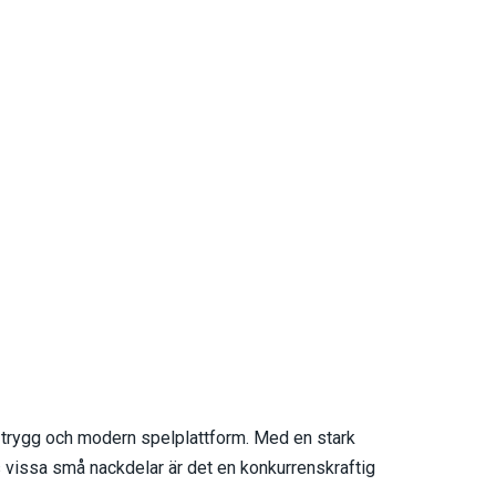
 trygg och modern spelplattform. Med en stark
ots vissa små nackdelar är det en konkurrenskraftig